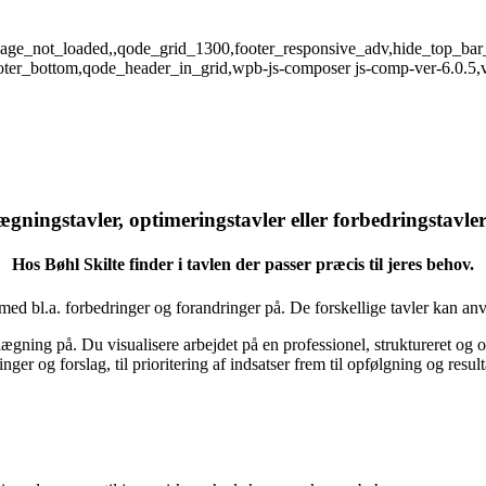
,page_not_loaded,,qode_grid_1300,footer_responsive_adv,hide_top_bar
oter_bottom,qode_header_in_grid,wpb-js-composer js-comp-ver-6.0.5,v
lægningstavler, optimeringstavler eller forbedringstav
Hos Bøhl Skilte finder i tavlen der passer præcis til jeres behov.
med bl.a. forbedringer og forandringer på. De forskellige tavler kan anve
ægning på. Du visualisere arbejdet på en professionel, struktureret og o
nger og forslag, til prioritering af indsatser frem til opfølgning og result