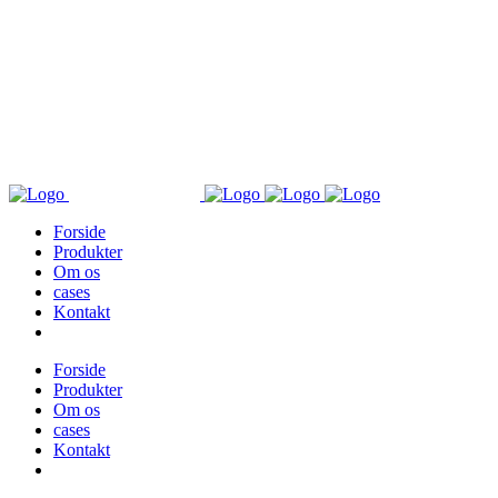
+45 8759 2127
STADIONVEJ 4, 8570 TRUSTRUP
HB[a]BOHLSK
Forside
Produkter
Om os
cases
Kontakt
Forside
Produkter
Om os
cases
Kontakt