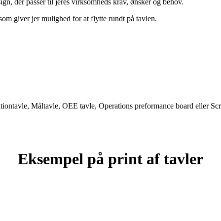
ign, der passer til jeres virksomheds krav, ønsker og behov.
m giver jer mulighed for at flytte rundt på tavlen.
ontavle, Måltavle, OEE tavle, Operations preformance board eller Scr
Eksempel på print af tavler