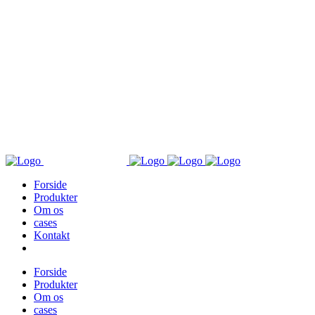
+45 8759 2127
STADIONVEJ 4, 8570 TRUSTRUP
HB[a]BOHLSKILTE.DK
Forside
Produkter
Om os
cases
Kontakt
Forside
Produkter
Om os
cases