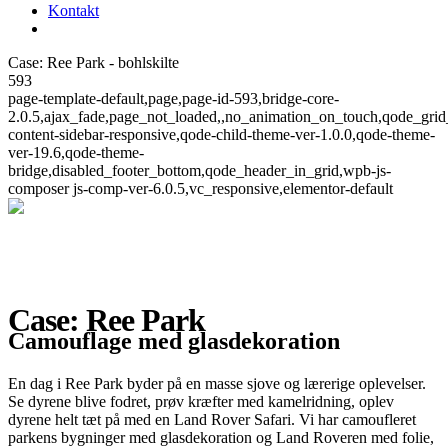
Kontakt
Case: Ree Park - bohlskilte
593
page-template-default,page,page-id-593,bridge-core-
2.0.5,ajax_fade,page_not_loaded,,no_animation_on_touch,qode_gri
content-sidebar-responsive,qode-child-theme-ver-1.0.0,qode-theme-
ver-19.6,qode-theme-
bridge,disabled_footer_bottom,qode_header_in_grid,wpb-js-
composer js-comp-ver-6.0.5,vc_responsive,elementor-default
Case: Ree Park
Camouflage med glasdekoration
En dag i Ree Park byder på en masse sjove og lærerige oplevelser.
Se dyrene blive fodret, prøv kræfter med kamelridning, oplev
dyrene helt tæt på med en Land Rover Safari. Vi har camoufleret
parkens bygninger med glasdekoration og Land Roveren med folie,