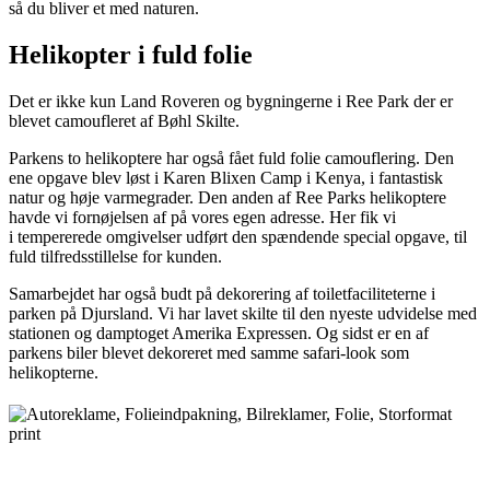
så du bliver et med naturen.
Helikopter i fuld folie
Det er ikke kun Land Roveren og bygningerne i Ree Park der er
blevet camoufleret af Bøhl Skilte.
Parkens to helikoptere har også fået fuld folie camouflering. Den
ene opgave blev løst i Karen Blixen Camp i Kenya, i fantastisk
natur og høje varmegrader. Den anden af Ree Parks helikoptere
havde vi fornøjelsen af på vores egen adresse. Her fik vi
i tempererede omgivelser udført den spændende special opgave, til
fuld tilfredsstillelse for kunden.
Samarbejdet har også budt på dekorering af toiletfaciliteterne i
parken på Djursland. Vi har lavet skilte til den nyeste udvidelse med
stationen og damptoget Amerika Expressen. Og sidst er en af
parkens biler blevet dekoreret med samme safari-look som
helikopterne.